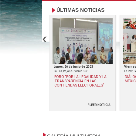
ÚLTIMAS NOTICIAS
de septiembre de 2023
Lunes, 26 de junio de 2023
Viernes
La Paz, Baja California Sur
La Paz, B
OTESTA CLAUDIA
FORO "POR LA LEGALIDAD Y LA
DIÁLO
ÉREZ Y ALICIA JUÁREZ
TRANSPARENCIA EN LAS
MÉXIC
 COMO PRESIDENTA Y
CONTIENDAS ELECTORALES"
RIA GENERAL DEL
BCS
° LEER NOTICIA
° LEER NOTICIA