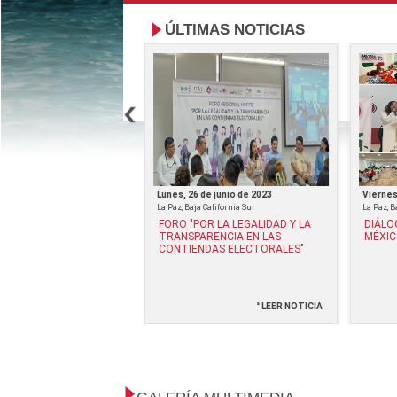
ÚLTIMAS NOTICIAS
de septiembre de 2023
Lunes, 26 de junio de 2023
Viernes
La Paz, Baja California Sur
La Paz, B
OTESTA CLAUDIA
FORO "POR LA LEGALIDAD Y LA
DIÁLO
ÉREZ Y ALICIA JUÁREZ
TRANSPARENCIA EN LAS
MÉXIC
 COMO PRESIDENTA Y
CONTIENDAS ELECTORALES"
RIA GENERAL DEL
BCS
° LEER NOTICIA
° LEER NOTICIA