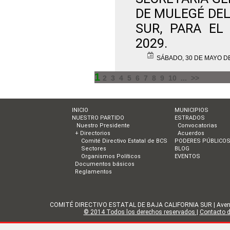
DE MULEGÉ DEL
SUR, PARA EL
2029.
SÁBADO, 30 DE MAYO D
1
2
3
4
5
6
7
8
9
10
...
>>
INICIO
MUNICIPIOS
NUESTRO PARTIDO
ESTRADOS
Nuestro Presidente
Convocatorias
+ Directorios
Acuerdos
Comité Directivo Estatal de BCS
PODERES PÚBLICO
Sectores
BLOG
Organismos Políticos
EVENTOS
Documentos básicos
Reglamentos
COMITÉ DIRECTIVO ESTATAL DE BAJA CALIFORNIA SUR | Avenida Gol
© 2014 Todos los derechos reservados
|
Contacto de