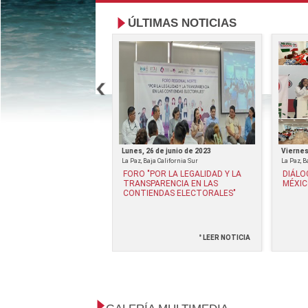
ÚLTIMAS NOTICIAS
de septiembre de 2023
Lunes, 26 de junio de 2023
Viernes
La Paz, Baja California Sur
La Paz, B
OTESTA CLAUDIA
FORO "POR LA LEGALIDAD Y LA
DIÁLO
ÉREZ Y ALICIA JUÁREZ
TRANSPARENCIA EN LAS
MÉXIC
 COMO PRESIDENTA Y
CONTIENDAS ELECTORALES"
RIA GENERAL DEL
BCS
° LEER NOTICIA
° LEER NOTICIA