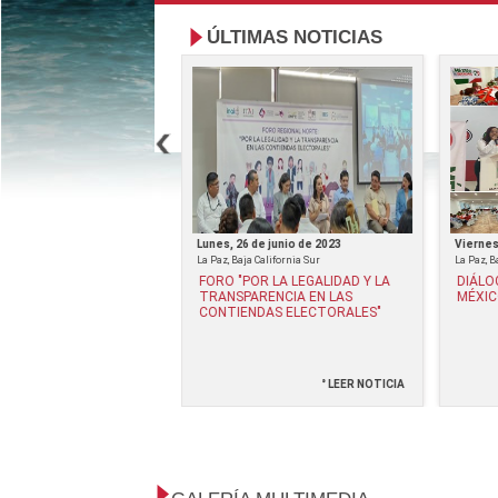
ÚLTIMAS NOTICIAS
de septiembre de 2023
Lunes, 26 de junio de 2023
Viernes
La Paz, Baja California Sur
La Paz, B
OTESTA CLAUDIA
FORO "POR LA LEGALIDAD Y LA
DIÁLO
ÉREZ Y ALICIA JUÁREZ
TRANSPARENCIA EN LAS
MÉXIC
 COMO PRESIDENTA Y
CONTIENDAS ELECTORALES"
RIA GENERAL DEL
BCS
° LEER NOTICIA
° LEER NOTICIA