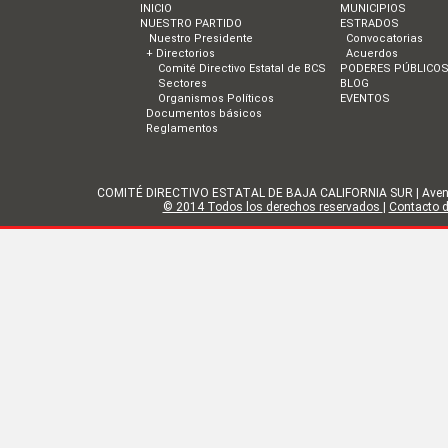
INICIO
MUNICIPIOS
NUESTRO PARTIDO
ESTRADOS
Nuestro Presidente
Convocatorias
+ Directorios
Acuerdos
Comité Directivo Estatal de BCS
PODERES PÚBLICO
Sectores
BLOG
Organismos Políticos
EVENTOS
Documentos básicos
Reglamentos
COMITÉ DIRECTIVO ESTATAL DE BAJA CALIFORNIA SUR | Avenida Gol
© 2014 Todos los derechos reservados
|
Contacto de