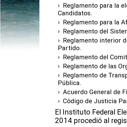
›
Reglamento para la el
Candidatos.
›
Reglamento para la Afi
›
Reglamento del Siste
›
Reglamento interior d
Partido.
›
Reglamento del Comité
›
Reglamento de las Or
›
Reglamento de Transp
Pública.
›
Acuerdo General de F
›
Código de Justicia Par
El Instituto Federal E
2014 procedió al regis