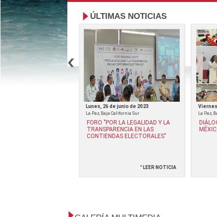
ÚLTIMAS NOTICIAS
de septiembre de 2023
Lunes, 26 de junio de 2023
Viernes
La Paz, Baja California Sur
La Paz, B
OTESTA CLAUDIA
FORO "POR LA LEGALIDAD Y LA
DIÁLO
ÉREZ Y ALICIA JUÁREZ
TRANSPARENCIA EN LAS
MÉXIC
 COMO PRESIDENTA Y
CONTIENDAS ELECTORALES"
RIA GENERAL DEL
BCS
° LEER NOTICIA
° LEER NOTICIA